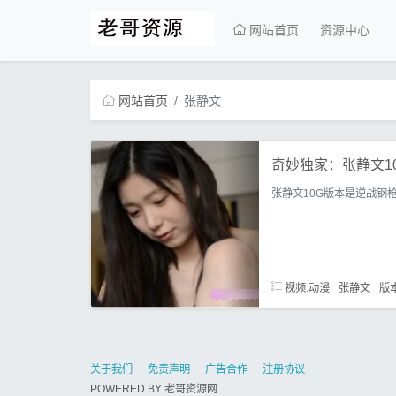
网站首页
资源中心
网站首页
张静文
奇妙独家：张静文1
张静文10G版本是逆战钢
视频.动漫
张静文
版
关于我们
免责声明
广告合作
注册协议
POWERED BY
老哥资源网