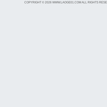
COPYRIGHT © 2026 WWW.LAOGE01.COM ALL RIGHTS RES