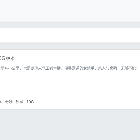
0G版本
枪萌妹小公举，也是龙珠人气王者主播，温馨霸道的女杀手，杀人与卖萌，无所不能!
本
奇妙
独家
10G