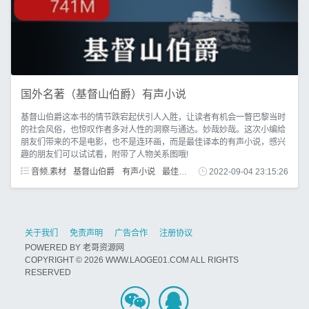
国外名著（基督山伯爵）有声小说
基督山伯爵这本书的情节跌宕起伏引人入胜，让读者有机会一瞥巴黎当时
的社会风俗，也惊叹作者多对人性的洞察与通达。妙哉妙哉。这次小编给
朋友们带来的不是电影，也不是连环画，而是最佳译本的有声小说，感兴
趣的朋友们可以试试看，附带了人物关系图哦!
音频.素材
基督山伯爵
有声小说
最佳译本
连环画
2022-09-04 23:15:26
人物关系图
关于我们
免责声明
广告合作
注册协议
POWERED BY
老哥资源网
COPYRIGHT © 2026 WWW.LAOGE01.COM ALL RIGHTS
RESERVED