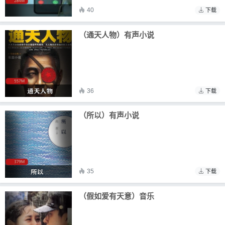
40
下载
（通天人物）有声小说
36
下载
（所以）有声小说
35
下载
（假如爱有天意）音乐