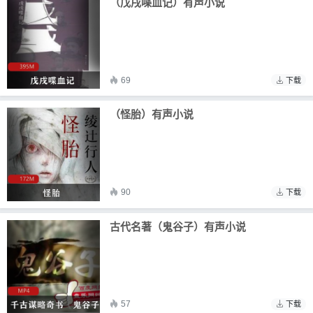
（戊戌喋血记）有声小说
69
下载
（怪胎）有声小说
90
下载
古代名著（鬼谷子）有声小说
57
下载