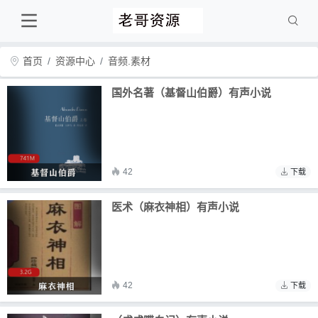
首页
资源中心
音频.素材
国外名著（基督山伯爵）有声小说
42
下载
医术（麻衣神相）有声小说
42
下载